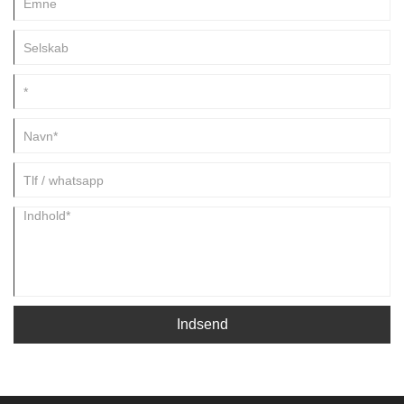
forbedrer systemeffektiviteten og forbedrer den generelle
driftssikkerhed.
Indsend