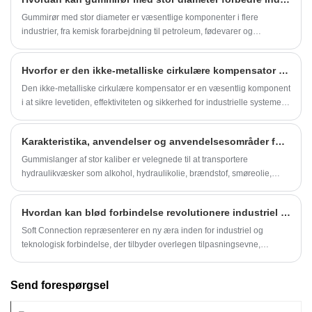
Gummirør med stor diameter er væsentlige komponenter i flere
industrier, fra kemisk forarbejdning til petroleum, fødevarer og
brandbeskyttelse. Denne artikel giver et omfattende overblik over deres
funktioner, applikationer, valgtips og fordele, og hjælper virksomheder
Hvorfor er den ikke-metalliske cirkulære kompensator vigtig for effektive industrielle systemer?
med at optimere driftseffektiviteten med holdbare og pålidelige
løsninger leveret af Fushuo.
Den ikke-metalliske cirkulære kompensator er en væsentlig komponent
i at sikre levetiden, effektiviteten og sikkerhed for industrielle systemer,
især dem, der udsættes for høje temperaturer og ætsende miljøer.
Karakteristika, anvendelser og anvendelsesområder for slidbestandige gummirør med stor kaliber
Gummislanger af stor kaliber er velegnede til at transportere
hydraulikvæsker som alkohol, hydraulikolie, brændstof, smøreolie,
vand, emulsion, kulbrinter osv. for at opnå højtryksvæsketransmission
eller hydraulisk kraftoverførsel.
Hvordan kan blød forbindelse revolutionere industriel forbindelse?
Soft Connection repræsenterer en ny æra inden for industriel og
teknologisk forbindelse, der tilbyder overlegen tilpasningsevne,
ydeevne og pålidelighed sammenlignet med traditionelle
forbindelsessystemer. Designet til applikationer lige fra industriel
Send forespørgsel
automation til forbrugerelektronik, tilbyder Soft Connection fleksible,
men holdbare løsninger, der reducerer vedligeholdelsesomkostninger,