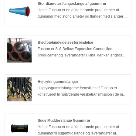
ved høj- og lavtemperaturbestandighed,
Stor diameter flangeslange af gummirør
oliebestandighed, tætningsstabilitet og strukturel
Hebei Fushuo er en af ​​de berømte producenter af
tilpasningsevne. Den kan fleksibelt opfylde de strenge
gummirør med stor diameter og flanger med slanger
krav til albueforbindelser i forskellige industrier, og
med stor diameter og leverandører af gummirør med
balancerer pålidelig ydeevne med
stor diameter. Kan bruges i havne, dokker,
installationsfleksibilitet.
floduddybning, bydræning osv., og sug og udledning af
mudder, mørtel, vand, kulstofpulver, betonpulver,
Blød bælgudvidelsesforbindelse
mineralpulver og andre materialer ved stuetemperatur.
Fushuo er Soft Bellow Expansion Connection
producenter og leverandører i Kina, der kan engros
Soft Bellow Expansion Connection. Vi kan yde
professionel service og bedre pris for dig. Hvis du er
interesseret i Soft Bellow Expansion Connection-
produkter, bedes du kontakte os. Vi følger kvaliteten af ​​
Højtryks gummislanger
være sikker på, at prisen på samvittighed, dedikeret
Højtryksgummislangerne fremstillet af Fushuo er
service.
konstrueret til højtydende væsketransmission i de mest
krævende industrielle miljøer. Som en professionel
producent og leverandør i Kina med over 20 års
produktionserfaring, bruger Fushuo højkvalitets
syntetisk gummi og præcisionsståletrådsforstærkning
Suge Mudderslange Gummirør
til at skabe et produkt, der håndterer ekstrem
Hebei Fushuo er en af ​​de berømte producenter af
hydraulisk belastning. Disse højtryksgummislanger er
gummirør til sugemudslange og leverandører af