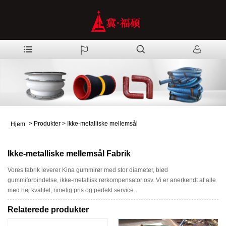
>
Produkter
>
Ikke-metalliske mellemsål
Hjem
Ikke-metalliske mellemsål Fabrik
Vores fabrik leverer Kina gummirør med stor diameter, blød
gummiforbindelse, ikke-metallisk rørkompensator osv. Vi er anerkendt af alle
med høj kvalitet, rimelig pris og perfekt service.
Relaterede produkter