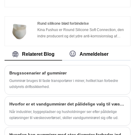
essentielle til offshore olieudvinding, kemisk
gummirør til sugemudslange. Den indvendige
behandling og tungt maskineri, og giver en pålidelig
diameter, ydre diameter, arbejdstryk og
blød forbindelse, der modstår slid, ældning og
sprængningstryk af mudderslangen kan tilpasses efter
strukturel deformation.
kundens krav. Den bruges også som en
Rund silikone blød forbindelse
forbindelsesslange til uddybningsrørledningen.
Kina Fushuo er Round Silicone Soft Connection, den
Mudderslangens indre diameter, ydre diameter,
indre producent og det ydre anti-korrosionslag af
arbejdstryk og sprængningstryk kan tilpasses efter
rørledninger og lagertanke, dens anti-korrosionsydelse
kundens krav.
er OK, dens høje temperaturbestandighed er god, og
Relateret Blog
Anmeldelser
dens styrke er høj.
Brugsscenarier af gummirør
Gummirør bruges til faste transportører i miner, hvilket kan forbedre
udstyrets driftssikkerhed.
Hvorfor er et vandgummirør det pålidelige valg til væskeoverførsel?
Når industrier, byggepladser og husholdninger ser efter pålidelige
opløsninger til væskeoverførsel, skiller vandgummirøret sig ofte ud.
Hvordan kan gummirør med stor diameter forbedre industriel effektivitet?