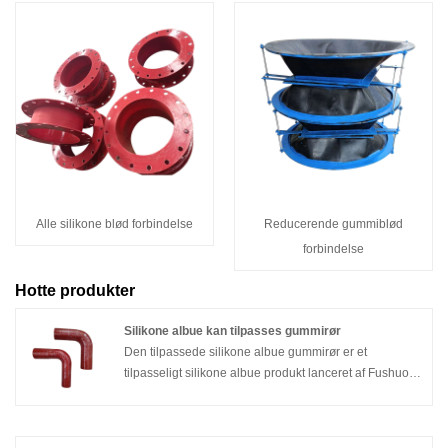
Alle silikone blød forbindelse
Reducerende gummiblød
forbindelse
Hotte produkter
Silikone albue kan tilpasses gummirør
Den tilpassede silikone albue gummirør er et
tilpasseligt silikone albue produkt lanceret af Fushuo til
komplekse rørlayouts og højtydende applikationer. Ved
at kombinere højkvalitets silikonegummimaterialer med
modne støbeprocesser udmærker dette produkt sig