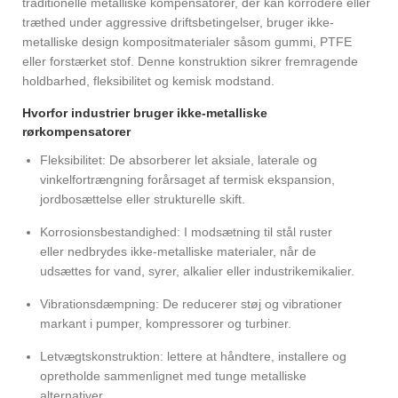
traditionelle metalliske kompensatorer, der kan korrodere eller
træthed under aggressive driftsbetingelser, bruger ikke-
metalliske design kompositmaterialer såsom gummi, PTFE
eller forstærket stof. Denne konstruktion sikrer fremragende
holdbarhed, fleksibilitet og kemisk modstand.
Hvorfor industrier bruger ikke-metalliske
rørkompensatorer
Fleksibilitet: De absorberer let aksiale, laterale og
vinkelfortrængning forårsaget af termisk ekspansion,
jordbosættelse eller strukturelle skift.
Korrosionsbestandighed: I modsætning til stål ruster
eller nedbrydes ikke-metalliske materialer, når de
udsættes for vand, syrer, alkalier eller industrikemikalier.
Vibrationsdæmpning: De reducerer støj og vibrationer
markant i pumper, kompressorer og turbiner.
Letvægtskonstruktion: lettere at håndtere, installere og
opretholde sammenlignet med tunge metalliske
alternativer.