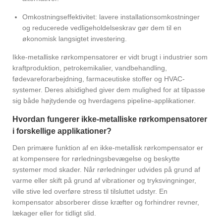
Omkostningseffektivitet: lavere installationsomkostninger
og reducerede vedligeholdelseskrav gør dem til en
økonomisk langsigtet investering.
Ikke-metalliske rørkompensatorer er vidt brugt i industrier som
kraftproduktion, petrokemikalier, vandbehandling,
fødevareforarbejdning, farmaceutiske stoffer og HVAC-
systemer. Deres alsidighed giver dem mulighed for at tilpasse
sig både højtydende og hverdagens pipeline-applikationer.
Hvordan fungerer ikke-metalliske rørkompensatorer
i forskellige applikationer?
Den primære funktion af en ikke-metallisk rørkompensator er
at kompensere for rørledningsbevægelse og beskytte
systemer mod skader. Når rørledninger udvides på grund af
varme eller skift på grund af vibrationer og tryksvingninger,
ville stive led overføre stress til tilsluttet udstyr. En
kompensator absorberer disse kræfter og forhindrer revner,
lækager eller for tidligt slid.