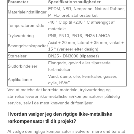
Parameter
Specifikationsmuligheder
EPDM, NBR, Neoprene, Natural Rubber,
Materialeindstillinger
PTFE-foret, stofforstærket
-40 ° C op til +200 ° C afhængigt af
Temperaturområde
materiale
Trykvurdering
PN6, PN10, PN16, PN25 LAHOA
Axial ± 20 mm, lateral ± 35 mm, vinkel ±
Bevægelseskapacitet
15 ° (varierer efter design)
Størrelser
DN25 - DN3000 (tilpasses)
Flangede, gevind eller tilpassede
Slutforbindelser
forbindelser
Vand, damp, olie, kemikalier, gasser,
Applikationer
gylle, HVAC
Ved at matche det korrekte materiale, trykvurdering og
størrelse leverer ikke-metalliske rørkompensatorer pålidelig
service, selv i de mest krævende driftsmiljøer.
Hvordan vælger jeg den rigtige ikke-metalliske
rørkompensator til dit projekt?
At vælge den rigtige kompensator involverer mere end bare at