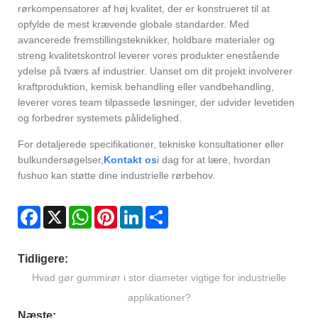
rørkompensatorer af høj kvalitet, der er konstrueret til at
opfylde de mest krævende globale standarder. Med
avancerede fremstillingsteknikker, holdbare materialer og
streng kvalitetskontrol leverer vores produkter enestående
ydelse på tværs af industrier. Uanset om dit projekt involverer
kraftproduktion, kemisk behandling eller vandbehandling,
leverer vores team tilpassede løsninger, der udvider levetiden
og forbedrer systemets pålidelighed.
For detaljerede specifikationer, tekniske konsultationer eller
bulkundersøgelser,
Kontakt os
i dag for at lære, hvordan
fushuo kan støtte dine industrielle rørbehov.
Facebook
X
WhatsApp
Pinterest
LinkedIn
Share
Tidligere:
Hvad gør gummirør i stor diameter vigtige for industrielle
applikationer?
Næste: