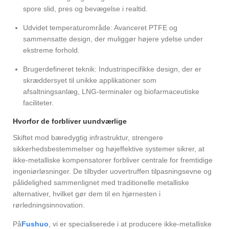
spore slid, pres og bevægelse i realtid.
Udvidet temperaturområde: Avanceret PTFE og
sammensatte design, der muliggør højere ydelse under
ekstreme forhold.
Brugerdefineret teknik: Industrispecifikke design, der er
skræddersyet til unikke applikationer som
afsaltningsanlæg, LNG-terminaler og biofarmaceutiske
faciliteter.
Hvorfor de forbliver uundværlige
Skiftet mod bæredygtig infrastruktur, strengere
sikkerhedsbestemmelser og højeffektive systemer sikrer, at
ikke-metalliske kompensatorer forbliver centrale for fremtidige
ingeniørløsninger. De tilbyder uovertruffen tilpasningsevne og
pålidelighed sammenlignet med traditionelle metalliske
alternativer, hvilket gør dem til en hjørnesten i
rørledningsinnovation.
På
Fushuo
, vi er specialiserede i at producere ikke-metalliske