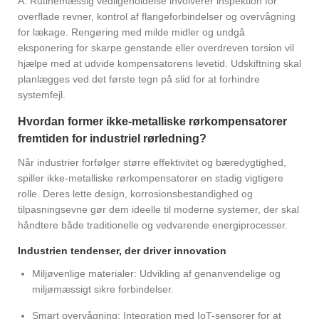
A: Rutinemæssig vedligeholdelse involverer inspektion for
overflade revner, kontrol af flangeforbindelser og overvågning
for lækage. Rengøring med milde midler og undgå
eksponering for skarpe genstande eller overdreven torsion vil
hjælpe med at udvide kompensatorens levetid. Udskiftning skal
planlægges ved det første tegn på slid for at forhindre
systemfejl.
Hvordan former ikke-metalliske rørkompensatorer
fremtiden for industriel rørledning?
Når industrier forfølger større effektivitet og bæredygtighed,
spiller ikke-metalliske rørkompensatorer en stadig vigtigere
rolle. Deres lette design, korrosionsbestandighed og
tilpasningsevne gør dem ideelle til moderne systemer, der skal
håndtere både traditionelle og vedvarende energiprocesser.
Industrien tendenser, der driver innovation
Miljøvenlige materialer: Udvikling af genanvendelige og
miljømæssigt sikre forbindelser.
Smart overvågning: Integration med IoT-sensorer for at