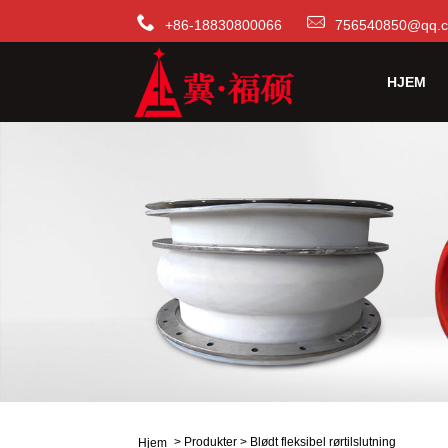
+86-18830800066
756540850@qq.
HJEM
>
Produkter
>
Blødt fleksibel rørtilslutning
Hjem