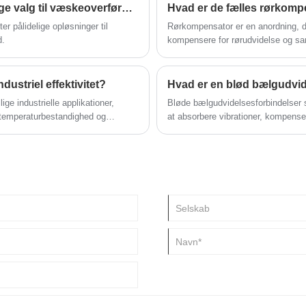
lidelig og langvarig ydeevne i
Hvorfor er et vandgummirør det pålidelige valg til væskeoverførsel?
Hvad er de fælles rørkomp
pisk i kemikalie-, strøm- og HVAC-
er pålidelige opløsninger til
Rørkompensator er en anordning, de
 udvidelsen eller
d.
kompensere for rørudvidelse og s
vibrations- eller installationsfejl.
overdreven stress i at forårsage s
striel effektivitet?
e industrielle applikationer,
Bløde bælgudvidelsesforbindelser s
øjtemperaturbestandighed og
at absorbere vibrationer, kompense
r de tekniske aspekter,
omfattende guide udforsker deres st
at hjælpe producenter, ingeniører
udvælgelseskriterier. Med indsigt 
mæssige udfordringer. Ved at forstå
denne artikel ingeniører, indkøbss
sstrategier kan virksomheder
beslutninger, når de skal vælge det
id og sikkerhedsrisici.