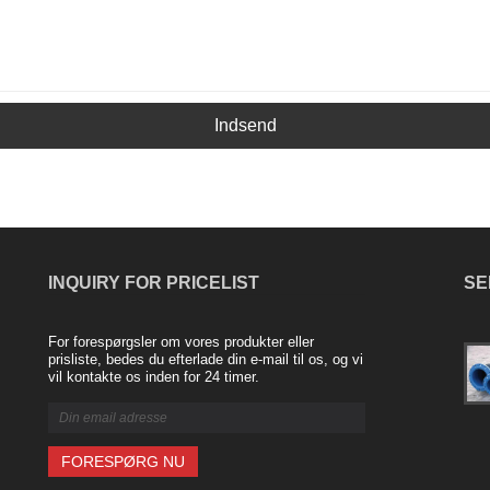
Indsend
INQUIRY FOR PRICELIST
SE
For forespørgsler om vores produkter eller
Fordelene ved Rubber Soft Connection
prisliste, bedes du efterlade din e-mail til os, og vi
2024/02/20
vil kontakte os inden for 24 timer.
Gummi blød forbindelse, også kendt
som gummi fleksible samlinger, er en
type samling, der er lavet af gummi og
bruges til at forbinde to rør eller
komponenter sammen. Disse