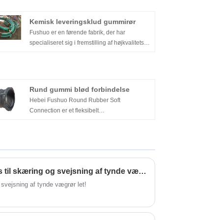
Kemisk leveringsklud gummirør
Fushuo er en førende fabrik, der har
specialiseret sig i fremstilling af højkvalitets
kemisk leveringsstof gummirør. Vores
kemiske leveringsstofgummirør er konstrueret
til at opfylde de mest krævende forhold i den
kemiske industri og er designet til at være
Rund gummi blød forbindelse
holdbare, pålidelige og langtidsholdbare.
Hebei Fushuo Round Rubber Soft
Connection er et fleksibelt
forbindelsesprodukt til tekniske
rørledningssystemer, professionelt fremstillet
af den kinesiske producent Hebei Fushuo.
Produktet bruges primært til at absorbere
rørforskydning, reducere vibrationer og støj
Hvad er den bedste praksis til skæring og svejsning af tynde vægrør?
samt afhjælpe stressproblemer forårsaget af
termisk ekspansion og sammentrækning.
 svejsning af tynde vægrør let!