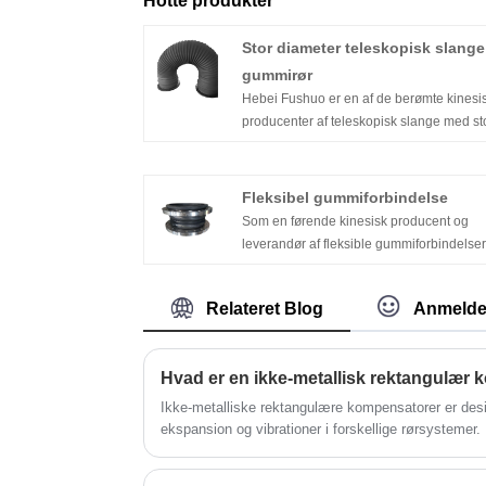
Hotte produkter
Stor diameter teleskopisk slange
gummirør
Hebei Fushuo er en af ​​de berømte kinesi
producenter af teleskopisk slange med st
diameter og leverandører af teleskopisk
slange med stor diameter. Gummirør med 
diameter er opdelt i korrugeret kompensat
Fleksibel gummiforbindelse
muffekompensator, roterende kompensat
Som en førende kinesisk producent og
og firkantet naturlig kompensator, blandt
leverandør af fleksible gummiforbindelser
hvilke de mere almindeligt anvendte
Hebei Fushuo dybt forankret inden for
rørledninger er til at sikre den mere
rørfittings, med speciale i forskning og
almindeligt anvendte kompensator.
Relateret Blog
Anmelde
fremstilling af højkvalitets
gummiekspansionsfuger. Vores forbedre
fleksible gummiekspansionsfuger tjener
Hvad er en ikke-metallisk rektangulær
deres overlegne ydeevne som den "fleksi
beskyttende kerne" i metalrørsystemer, hv
Ikke-metalliske rektangulære kompensatorer er desig
giver stabile og pålidelige
ekspansion og vibrationer i forskellige rørsystemer.
tilslutningsløsninger til forskellige
fleksible ikke-metalliske materialer og er en fremrag
forårsaget af temperaturændringer eller mekaniske
rørledningsprojekter.