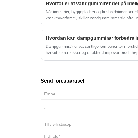
form passer de let ind i trange rum, hvilket giver på
industrielle miljøer. Disse kompensatorer bruges ty
Når industrier, byggepladser og husholdninger ser eft
systemer og sikrer jævn drift ved at kompensere for
væskeoverførsel, skiller vandgummirøret sig ofte u
sammentrækningen af ​​rør.
Hvordan kan dampgummirør forbedre indu
Dampgummirør er væsentlige komponenter i forskellig
hvilket sikrer sikker og effektiv dampoverførsel, h
pålidelig ydeevne under tryk. Denne artikel udforske
materialevalg og praktisk brug af dampgummirør for 
og facility managers med at løse almindelige drifts
de vigtigste præstationsfaktorer og vedligeholdelse
Send forespørgsel
optimere produktiviteten og samtidig minimere nedet