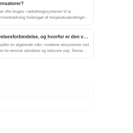
ensatorer?
r ofte bruges i rørledningssystemer til at
ammentrækning forårsaget af temperaturændringer,
 Det kan reducere stresset på rørsystemet og forhindre
kade på rørene.
Hvad er en blød bælgudvidelsesforbindelse, og hvorfor er den vigtig for moderne rørsystemer
piller en afgørende rolle i moderne rørsystemer ved
re for termisk udvidelse og reducere støj. Denne
ruktur, arbejdsprincipper, applikationer, fordele og
inspireret af Fushuos produktekspertise hjælper
pecialister og branchefolk med at træffe informerede
 rigtige ekspansionsled til deres systemer.