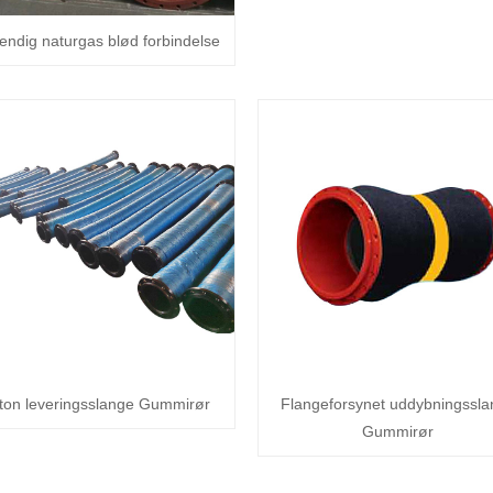
endig naturgas blød forbindelse
ton leveringsslange Gummirør
Flangeforsynet uddybningssla
Gummirør