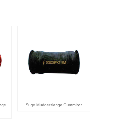
nge
Suge Mudderslange Gummirør