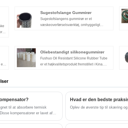
Sugestofslange Gummirør
Sugestofslangens gummirør er et
væskeoverførselsværktøj, omhyggeligt
ske
udviklet af Hebei Fushuo, som udnytter
or
mange års professionel fremstillingserfaring
ved at bruge rågummi af høj kvalitet og
stor
avancerede produktionsprocesser. Som en
or,
Oliebestandigt silikonegummirør
anerkendt kinesisk producent og leverandør
or
Fushuo Oil Resistant Silicone Rubber Tube
dækker vores sugekludslangeserie
 er
er et højkvalitetsprodukt fremstillet i Kina.
applikationer som vandpumpning,
Slangen er designet til at give fremragende
oliesugning og transport af forskellige
ydeevne i applikationer, hvor olieeksponering
neutrale væsker. Produkterne er kendetegnet
lser
er mulig, hvilket gør den ideel til bilindustrien
ved høj undertryks sugestyrke og overlegen
de
og industrimaskinindustrien.
anti-aging ydeevne, dedikeret til at yde
 med
ekstremt stabil væskesystembeskyttelse til
 kompensator?
ble
minedrift, fabrikker, landbrug og
ilket
net til at absorbere termisk
Oplev de øverste tip til skæring og
byggeprojekter.
 Disse kompensatorer er lavet af
ende løsning til at reducere stress
 bevægelser. Med en rektangulær