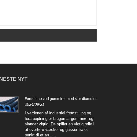
NESTE NYT
Fordelene ved gummirør med stor diameter
Funk
2024/09/21
2024
I verdenen af ​​industriel fremstilling og
Gumm
forarbejdning er brugen af ​​gummirør og
mang
slanger vigtig. De spiller en vigtig rolle i
et f
at overføre væsker og gasser fra et
indu
punkt til et an......
bygge