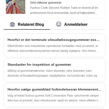
kan stabilt bære højstrømstransmission under
mudder, mørtel, vand, kulstofpulver, betonpulver,
Stof silikone gummirør
højfrekvente driftsforhold i nye energikøretøjer, hvilket
mineralpulver og andre materialer ved stuetemperatur.
Fushuo Cloth Silicone Rubber Tube er leveret af en
effektivt afbøder hudeffekten af ​​strøm og reducerer
professionel Kina-leverandør, lavet af højkvalitets
strømtab.
silikone kombineret med forstærkede stoflag. Den er
designet til at give stabil ydeevne i applikationer, der
Relateret Blog
Anmeldelser
kræver fleksibilitet, trykmodstand og holdbarhed på
tværs af forskellige industrielle miljøer.
Hvorfor er det terminale olieudløbssugegummirør essentielt for moderne industriel væskehåndtering?
Efterhånden som industrielle operationer fortsætter med at udvide, er
effektive olieoverførselssystemer blevet stadig vigtigere. Hos Hebei
Fushuo Metal Rubber Plastic Technology Co., Ltd., er vi specialiseret i
fremstilling af højtydende væskehåndteringsudstyr designet til
Standarder for inspektion af gummirør
krævende miljøer. Blandt dem skiller Terminal Oil Discharge Suction
Rubber Tube sig ud for sin holdbarhed, fleksibilitet og pålidelighed. I
Måling af gummirørstørrelse: indre diameter, ydre diameter, ydre
denne artikel vil jeg introducere dens funktioner, ydeevne og betydning
diameter af forstærkningslaget, vægtykkelse, koncentricitet, indre og
i forskellige applikationer. Gennem hele indholdet vil jeg bruge
ydre lag limtykkelse, indvendig diameter af samling. Den nye nationale
søgeordet Terminal Oil Discharge Suction Rubber Tube fire gange og
standard og ISO har tilføjet længde- og målepunktsmærker og fastsat
Hvorfor vælge gummiblød forbindelsesrør klemmeventil?
præsentere informationen på en klar, struktureret og professionel
rørløse samlinger og metoder til måling af længden af ​​gummirør med
måde.
forskellige rørsamlinger.
Valg af hebei fushuo gummi Soft Connection Pipe -pinchventil vælger
ikke kun et produkt, men introducerer også en sikrere, mere effektiv og
mere økonomisk måde at drive for din virksomhed på.