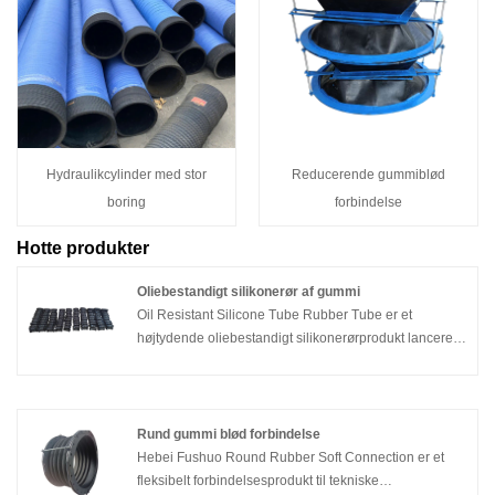
Hydraulikcylinder med stor
Reducerende gummiblød
boring
forbindelse
Hotte produkter
Oliebestandigt silikonerør af gummi
Oil Resistant Silicone Tube Rubber Tube er et
højtydende oliebestandigt silikonerørprodukt lanceret
af Fushuo, der udnytter dets mange års erfaring i
forskning, udvikling og fremstilling af
silikonegummiprodukter. Dette produkt er kendt for sin
stabile materialeformulering, stringente
Rund gummi blød forbindelse
fremstillingsproces og brede vifte af
Hebei Fushuo Round Rubber Soft Connection er et
anvendelseskompatibilitet, hvilket gør det muligt at
fleksibelt forbindelsesprodukt til tekniske