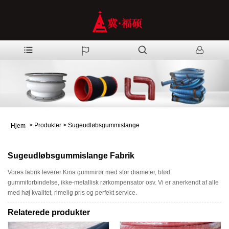
>
Produkter
>
Sugeudløbsgummislange
Hjem
Sugeudløbsgummislange Fabrik
Vores fabrik leverer Kina gummirør med stor diameter, blød
gummiforbindelse, ikke-metallisk rørkompensator osv. Vi er anerkendt af alle
med høj kvalitet, rimelig pris og perfekt service.
Relaterede produkter