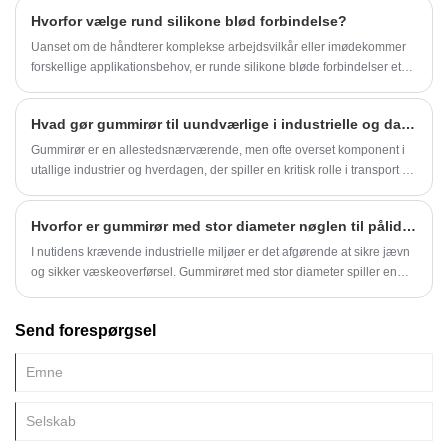
Hvorfor vælge rund silikone blød forbindelse?
Uanset om de håndterer komplekse arbejdsvilkår eller imødekommer
forskellige applikationsbehov, er runde silikone bløde forbindelser et
pålideligt valg på grund af deres fremragende ydelse og egenskaber.
Hvad gør gummirør til uundværlige i industrielle og daglige anvendelser?
Gummirør er en allestedsnærværende, men ofte overset komponent i
utallige industrier og hverdagen, der spiller en kritisk rolle i transport af
væsker, gasser og materialer på tværs af en lang række anvendelser.
Fra industrielle maskiner og bilsystemer til husholdningsapparater og
Hvorfor er gummirør med stor diameter nøglen til pålidelig industriel væskeoverførsel?
medicinsk udstyr gør deres fleksibilitet, holdbarhed og modstand mod
ekstreme forhold dem uerstattelige. Efterhånden som teknologien
I nutidens krævende industrielle miljøer er det afgørende at sikre jævn
fremskridt og industrier udvikler sig, fortsætter efterspørgslen efter
og sikker væskeoverførsel. Gummirøret med stor diameter spiller en
højtydende gummirør fortsat med at vokse, drevet af behovet for
uundværlig rolle i sektorer lige fra kemisk forarbejdning til skibsteknik,
pålidelige, effektive og sikre væskeoverførselsløsninger. Denne guide
der tilbyder fleksibilitet, holdbarhed og modstandsdygtighed over for
Send forespørgsel
udforsker de unikke egenskaber, der gør gummirør vigtige, deres
barske forhold. Denne artikel undersøger, hvad der gør gummirør med
fremstillingsproces, detaljerede specifikationer af vores topprodukter
stor diameter til et overlegent valg, hvorfor industrier stoler på det, og
og svar på almindelige spørgsmål for at fremhæve deres alsidighed og
hvordan det forbedrer ydeevne og sikkerhed. Vi vil også præsentere
betydning.
detaljerede specifikationer, ydeevneparametre og praktiske
anvendelser fra Hebei Fushuo Metal Rubber Plastic Technology Co.,
Ltd., en af ​​de førende producenter af gummi- og