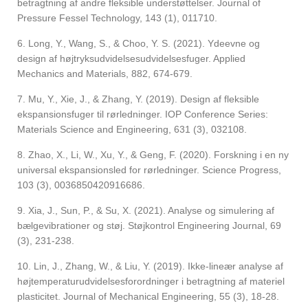
betragtning af andre fleksible understøttelser. Journal of
Pressure Fessel Technology, 143 (1), 011710.
6. Long, Y., Wang, S., & Choo, Y. S. (2021). Ydeevne og
design af højtryksudvidelsesudvidelsesfuger. Applied
Mechanics and Materials, 882, 674-679.
7. Mu, Y., Xie, J., & Zhang, Y. (2019). Design af fleksible
ekspansionsfuger til rørledninger. IOP Conference Series:
Materials Science and Engineering, 631 (3), 032108.
8. Zhao, X., Li, W., Xu, Y., & Geng, F. (2020). Forskning i en ny
universal ekspansionsled for rørledninger. Science Progress,
103 (3), 0036850420916686.
9. Xia, J., Sun, P., & Su, X. (2021). Analyse og simulering af
bælgevibrationer og støj. Støjkontrol Engineering Journal, 69
(3), 231-238.
10. Lin, J., Zhang, W., & Liu, Y. (2019). Ikke-lineær analyse af
højtemperaturudvidelsesforordninger i betragtning af materiel
plasticitet. Journal of Mechanical Engineering, 55 (3), 18-28.