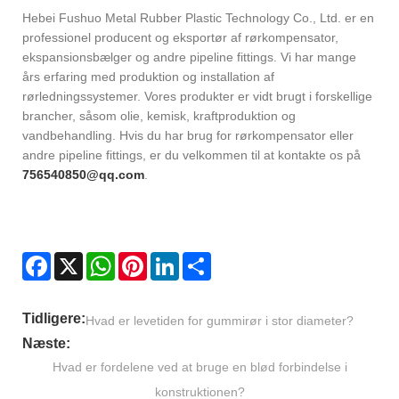
Hebei Fushuo Metal Rubber Plastic Technology Co., Ltd. er en
professionel producent og eksportør af rørkompensator,
ekspansionsbælger og andre pipeline fittings. Vi har mange
års erfaring med produktion og installation af
rørledningssystemer. Vores produkter er vidt brugt i forskellige
brancher, såsom olie, kemisk, kraftproduktion og
vandbehandling. Hvis du har brug for rørkompensator eller
andre pipeline fittings, er du velkommen til at kontakte os på
756540850@qq.com
.
Facebook
X
WhatsApp
Pinterest
LinkedIn
Share
Tidligere:
Hvad er levetiden for gummirør i stor diameter?
Næste:
Hvad er fordelene ved at bruge en blød forbindelse i
konstruktionen?