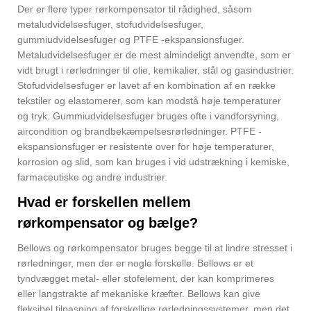
Der er flere typer rørkompensator til rådighed, såsom
metaludvidelsesfuger, stofudvidelsesfuger,
gummiudvidelsesfuger og PTFE -ekspansionsfuger.
Metaludvidelsesfuger er de mest almindeligt anvendte, som er
vidt brugt i rørledninger til olie, kemikalier, stål og gasindustrier.
Stofudvidelsesfuger er lavet af en kombination af en række
tekstiler og elastomerer, som kan modstå høje temperaturer
og tryk. Gummiudvidelsesfuger bruges ofte i vandforsyning,
aircondition og brandbekæmpelsesrørledninger. PTFE -
ekspansionsfuger er resistente over for høje temperaturer,
korrosion og slid, som kan bruges i vid udstrækning i kemiske,
farmaceutiske og andre industrier.
Hvad er forskellen mellem
rørkompensator og bælge?
Bellows og rørkompensator bruges begge til at lindre stresset i
rørledninger, men der er nogle forskelle. Bellows er et
tyndvægget metal- eller stofelement, der kan komprimeres
eller langstrakte af mekaniske kræfter. Bellows kan give
fleksibel tilpasning af forskellige rørledningssystemer, men det