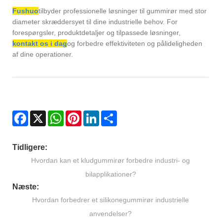
Fushuo
tilbyder professionelle løsninger til gummirør med stor
diameter skræddersyet til dine industrielle behov. For
forespørgsler, produktdetaljer og tilpassede løsninger,
kontakt os i dag
og forbedre effektiviteten og pålideligheden
af ​​dine operationer.
Facebook
X
WhatsApp
Pinterest
LinkedIn
Share
Tidligere:
Hvordan kan et kludgummirør forbedre industri- og
bilapplikationer?
Næste:
Hvordan forbedrer et silikonegummirør industrielle
anvendelser?