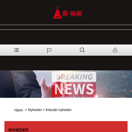
>
Nyheder
>
Industri nyheder
Hjem
NYHEDER