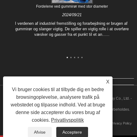
Fordelene ved gummirør med stor diameter
2024/09/21
I verdenen af ​​industriel fremstilling og forarbejdning er brugen af ​​
gummirør og slanger vigtig. De spiller en vigtig rolle i at overføre
t
væsker og gasser fra et punkt til et an......
X
Vi bruger cookies til at tilbyde dig en bedre
browsingoplevelse, analysere trafik på
Copyright © 2022 Hebei Fushuo Metal Rubber Plastic Technology Co., Ltd. -
webstedet og tilpasse indhold. Ved at bruge
Gummirør, blød forbindelse, rørkompensator - Alle rettigheder forbeholdes.
denne side accepterer du vores brug af
cookies.
Privatlivspolitik
Links
Sitemap
RSS
XML
Privacy Policy
Afvise
Acceptere