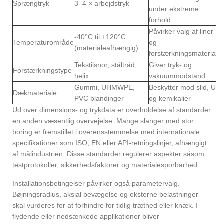
Sprængtryk
3–4 × arbejdstryk
under ekstreme
forhold
Påvirker valg af liner
-40°C til +120°C
Temperaturområde
og
(materialeafhængig)
forstærkningsmateriale
Tekstilsnor, ståltråd,
Giver tryk- og
Forstærkningstype
helix
vakuummodstand
Gummi, UHMWPE,
Beskytter mod slid, UV
Dækmateriale
PVC blandinger
og kemikalier
Ud over dimensions- og trykdata er overholdelse af standarder
en anden væsentlig overvejelse. Mange slanger med stor
boring er fremstillet i overensstemmelse med internationale
specifikationer som ISO, EN eller API-retningslinjer, afhængigt
af målindustrien. Disse standarder regulerer aspekter såsom
testprotokoller, sikkerhedsfaktorer og materialesporbarhed.
Installationsbetingelser påvirker også parametervalg.
Bøjningsradius, aksial bevægelse og eksterne belastninger
skal vurderes for at forhindre for tidlig træthed eller knæk. I
flydende eller nedsænkede applikationer bliver