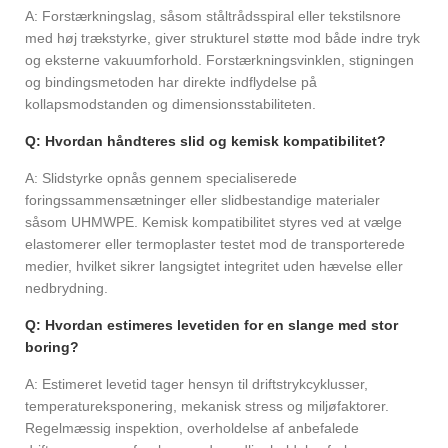
A: Forstærkningslag, såsom ståltrådsspiral eller tekstilsnore
med høj trækstyrke, giver strukturel støtte mod både indre tryk
og eksterne vakuumforhold. Forstærkningsvinklen, stigningen
og bindingsmetoden har direkte indflydelse på
kollapsmodstanden og dimensionsstabiliteten.
Q: Hvordan håndteres slid og kemisk kompatibilitet?
A: Slidstyrke opnås gennem specialiserede
foringssammensætninger eller slidbestandige materialer
såsom UHMWPE. Kemisk kompatibilitet styres ved at vælge
elastomerer eller termoplaster testet mod de transporterede
medier, hvilket sikrer langsigtet integritet uden hævelse eller
nedbrydning.
Q: Hvordan estimeres levetiden for en slange med stor
boring?
A: Estimeret levetid tager hensyn til driftstrykcyklusser,
temperatureksponering, mekanisk stress og miljøfaktorer.
Regelmæssig inspektion, overholdelse af anbefalede