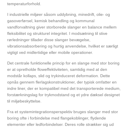
temperaturforhold.
I industrielle miljøer såsom uddybning, minedrift, olie- og
gasoverførsel, kemisk behandling og kommunal
vandforvaltning giver storborede slanger en balance mellem
fleksibilitet og strukturel integritet. I modsætning til stive
rørledninger tillader disse slanger bevægelse,
vibrationsabsorbering og hurtig anvendelse, hvilket er særligt
vigtigt ved midlertidige eller mobile operationer.
Det centrale funktionelle princip for en slange med stor boring
er at opretholde floweffektiviteten, samtidig med at den
modstår kollaps, slid og trykinduceret deformation. Dette
opnås gennem flerlagskonstruktioner, der typisk omfatter en
indre liner, der er kompatibel med det transporterede medium,
forstærkningslag for trykmodstand og et ydre dæksel designet
til miljøbeskyttelse.
Fra et systemintegrationsperspektiv bruges slanger med stor
boring ofte i forbindelse med flangekoblinger, flydende
elementer eller ledforbindelser. Deres rolle strækker sig ud