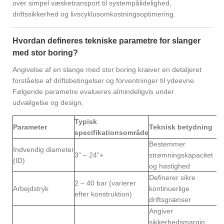
over simpel væsketransport til systempålidelighed,
driftssikkerhed og livscyklusomkostningsoptimering.
Hvordan defineres tekniske parametre for slanger
med stor boring?
Angivelse af en slange med stor boring kræver en detaljeret
forståelse af driftsbetingelser og forventninger til ydeevne.
Følgende parametre evalueres almindeligvis under
udvælgelse og design.
Typisk
Parameter
Teknisk betydning
specifikationsområde
Bestemmer
Indvendig diameter
3" – 24"+
strømningskapacitet
(ID)
og hastighed
Definerer sikre
2 – 40 bar (varierer
Arbejdstryk
kontinuerlige
efter konstruktion)
driftsgrænser
Angiver
sikkerhedsmargin