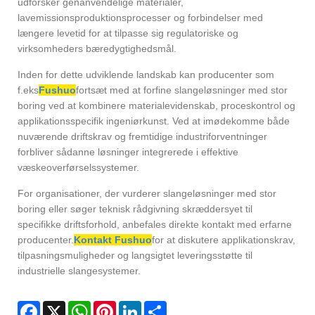
udforsker genanvendelige materialer,
lavemissionsproduktionsprocesser og forbindelser med
længere levetid for at tilpasse sig regulatoriske og
virksomheders bæredygtighedsmål.
Inden for dette udviklende landskab kan producenter som
f.eks
Fushuo
fortsæt med at forfine slangeløsninger med stor
boring ved at kombinere materialevidenskab, proceskontrol og
applikationsspecifik ingeniørkunst. Ved at imødekomme både
nuværende driftskrav og fremtidige industriforventninger
forbliver sådanne løsninger integrerede i effektive
væskeoverførselssystemer.
For organisationer, der vurderer slangeløsninger med stor
boring eller søger teknisk rådgivning skræddersyet til
specifikke driftsforhold, anbefales direkte kontakt med erfarne
producenter.
Kontakt Fushuo
for at diskutere applikationskrav,
tilpasningsmuligheder og langsigtet leveringsstøtte til
industrielle slangesystemer.
Facebook
X
WhatsApp
Pinterest
LinkedIn
Share