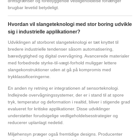
driftsgrænser og forebyggende vedligeholdelse forlænger
brugbar levetid betydeligt.
Hvordan vil slangeteknologi med stor boring udvikle
sig i industrielle applikationer?
Udviklingen af ​​storboret slangeteknologi er tæt knyttet til
bredere industrielle tendenser såsom automatisering,
bæredygtighed og digital overvågning. Avancerede materialer
med forbedrede styrke-til-vægt-forhold muliggør lettere
slangekonstruktioner uden at gå på kompromis med
trykklassificeringerne.
En anden ny retning er integrationen af ​​sensorteknologi.
Indlejrede overvågningssystemer, der er i stand til at spore
tryk, temperatur og deformation i realtid, bliver i stigende grad
evalueret for kritiske applikationer. Disse udviklinger
understøtter forudsigelige vedligeholdelsesstrategier og
reducerer uplanlagt nedetid.
Miljøhensyn præger også fremtidige designs. Producenter