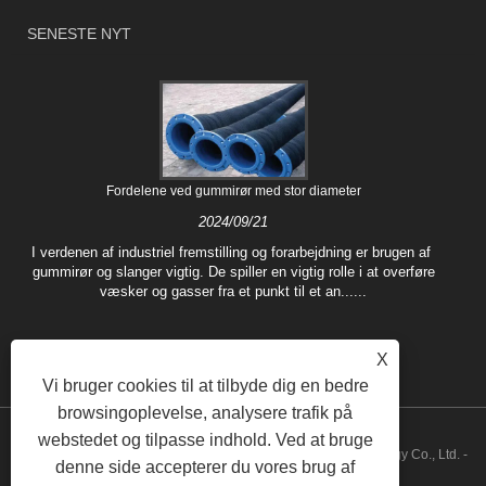
SENESTE NYT
Fordelene ved gummirør med stor diameter
2024/09/21
I verdenen af ​​industriel fremstilling og forarbejdning er brugen af ​​
gummirør og slanger vigtig. De spiller en vigtig rolle i at overføre
væsker og gasser fra et punkt til et an......
X
Vi bruger cookies til at tilbyde dig en bedre
browsingoplevelse, analysere trafik på
webstedet og tilpasse indhold. Ved at bruge
Copyright © 2022 Hebei Fushuo Metal Rubber Plastic Technology Co., Ltd. -
denne side accepterer du vores brug af